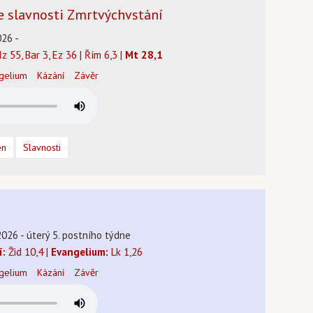
lie slavnosti Zmrtvýchvstání
026 -
Iz 55, Bar 3, Ez 36 | Řím 6,3 |
Mt 28,1
gelium
Kázání
Závěr
en
Slavnosti
2026 - úterý 5. postního týdne
í:
Žid 10,4 |
Evangelium:
Lk 1,26
gelium
Kázání
Závěr