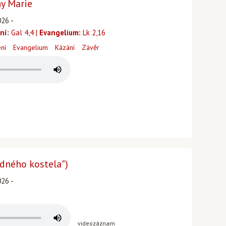
ny Marie
026 -
ní:
Gal 4,4 |
Evangelium:
Lk 2,16
ení
Evangelium
Kázání
Závěr
zdného kostela")
026 -
videozáznam