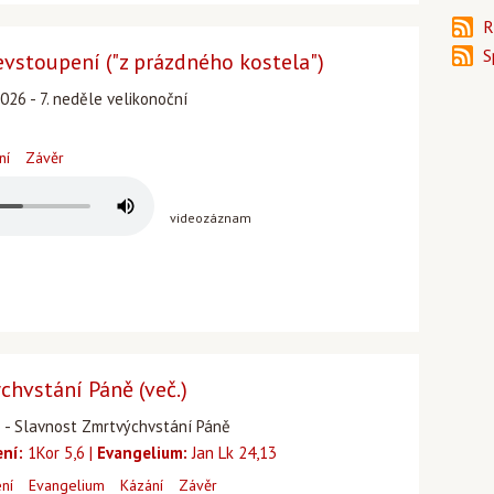
R
S
vstoupení ("z prázdného kostela")
026 - 7. neděle velikonoční
ní
Závěr
videozáznam
chvstání Páně (več.)
26 - Slavnost Zmrtvýchvstání Páně
ení:
1Kor 5,6 |
Evangelium:
Jan Lk 24,13
ení
Evangelium
Kázání
Závěr