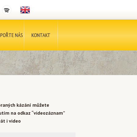
POŘTE NÁS
KONTAKT
braných kázání můžete
nutím na odkaz “videozáznam”
át i video