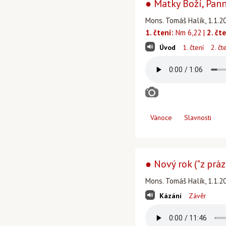
● Matky Boží, Pan
Mons. Tomáš Halík, 1.1.2
1. čtení:
Nm 6,22 |
2. čte
Úvod
1. čtení
2. čt
Vánoce
Slavnosti
● Nový rok ("z prá
Mons. Tomáš Halík, 1.1.2
Kázání
Závěr