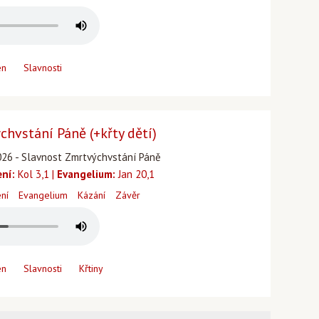
en
Slavnosti
hvstání Páně (+křty dětí)
026 - Slavnost Zmrtvýchvstání Páně
ení:
Kol 3,1 |
Evangelium:
Jan 20,1
ení
Evangelium
Kázání
Závěr
en
Slavnosti
Křtiny