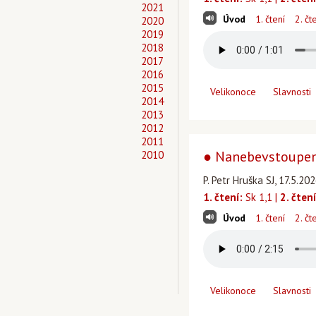
2021
Úvod
1. čtení
2. čt
2020
2019
2018
2017
2016
2015
Velikonoce
Slavnosti
2014
2013
2012
2011
● Nanebevstoupení
2010
P. Petr Hruška SJ, 17.5.20
1. čtení:
Sk 1,1 |
2. čtení
Úvod
1. čtení
2. čt
Velikonoce
Slavnosti