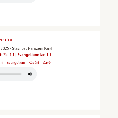
ve dne
.2025 - Slavnost Narození Páně
í:
Žid 1,1 |
Evangelium:
Jan 1,1
ení
Evangelium
Kázání
Závěr