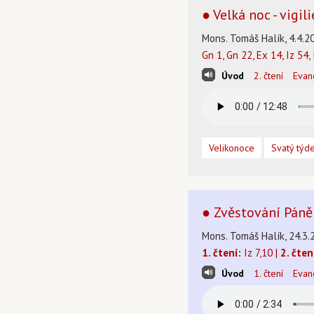
● Velká noc - vigi
Mons. Tomáš Halík, 4.4.2
Gn 1, Gn 22, Ex 14, Iz 54, 
Úvod
2. čtení
Evan
Velikonoce
Svatý týd
● Zvěstování Páně
Mons. Tomáš Halík, 24.3.
1. čtení:
Iz 7,10 |
2. čten
Úvod
1. čtení
Evan