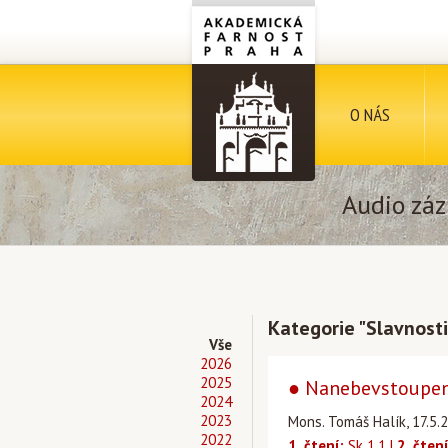
O NÁS
Audio záz
Kategorie "Slavnost
Vše
2026
2025
● Nanebevstoupení
2024
2023
Mons. Tomáš Halík, 17.5.2
2022
1. čtení:
Sk 1,1 |
2. čtení