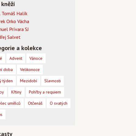
 kněží
 Tomáš Halík
rek Orko Vácha
muel Prívara SJ
dřej Salvet
gorie a kolekce
é
Advent
Vánoce
ní doba
Velikonoce
ý týden
Mezidobí
Slavnosti
by
Křtiny
Pohřby a requiem
lec umělců
Otčenáš
O svatých
us
casty