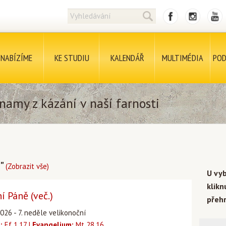
NABÍZÍME
KE STUDIU
KALENDÁŘ
MULTIMÉDIA
POD
namy z kázání v naší farnosti
i"
(Zobrazit vše)
U vy
klik
 Páně (več.)
přehr
026 - 7. neděle velikonoční
:
Ef 1,17 |
Evangelium:
Mt 28,16