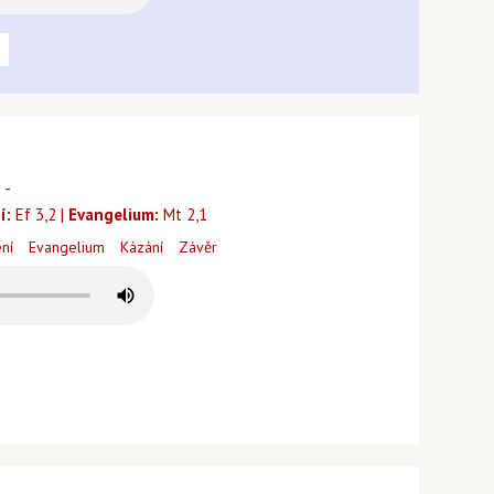
 -
í:
Ef 3,2 |
Evangelium:
Mt 2,1
ení
Evangelium
Kázání
Závěr