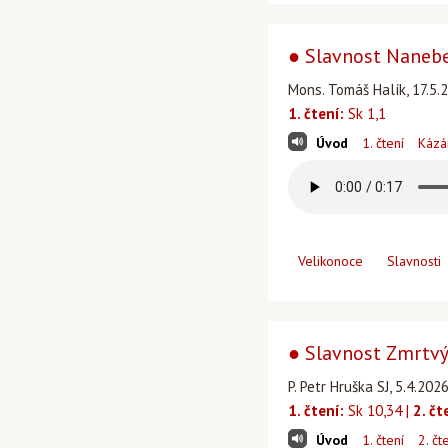
● Slavnost Nanebe
Mons. Tomáš Halík, 17.5.2
1. čtení:
Sk 1,1
Úvod
1. čtení
Kázá
Velikonoce
Slavnosti
● Slavnost Zmrtvý
P. Petr Hruška SJ, 5.4.20
1. čtení:
Sk 10,34 |
2. čt
Úvod
1. čtení
2. čt