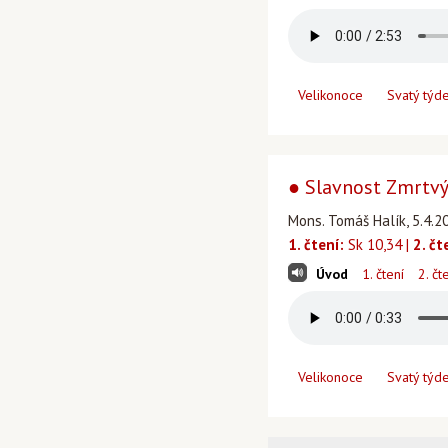
Velikonoce
Svatý týd
● Slavnost Zmrtvýc
Mons. Tomáš Halík, 5.4.2
1. čtení:
Sk 10,34 |
2. čt
Úvod
1. čtení
2. čt
Velikonoce
Svatý týd