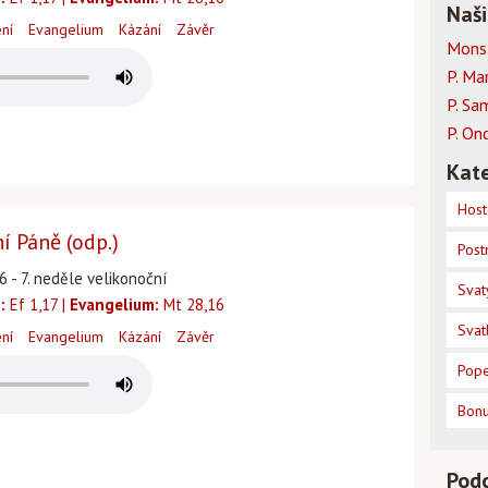
Naši
ení
Evangelium
Kázání
Závěr
Mons.
P. Ma
P. Sa
P. On
Kate
Host
 Páně (odp.)
Post
26 - 7. neděle velikonoční
Svat
:
Ef 1,17 |
Evangelium:
Mt 28,16
Svat
ení
Evangelium
Kázání
Závěr
Pope
Bon
Pod