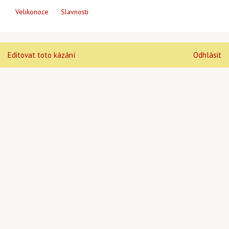
Velikonoce
Slavnosti
Editovat toto kázání
Odhlásit