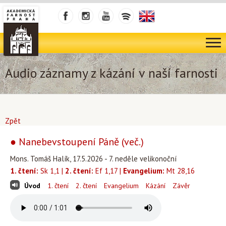
Audio záznamy z kázání v naší farnosti
Zpět
● Nanebevstoupení Páně (več.)
Mons. Tomáš Halík, 17.5.2026 - 7. neděle velikonoční
1. čtení:
Sk 1,1 |
2. čtení:
Ef 1,17 |
Evangelium:
Mt 28,16
Úvod
1. čtení
2. čtení
Evangelium
Kázání
Závěr