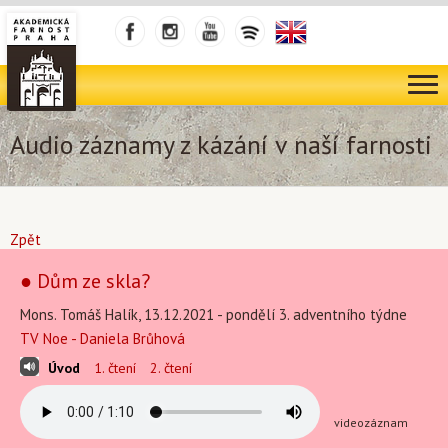
Audio záznamy z kázání v naší farnosti
Zpět
● Dům ze skla?
Mons. Tomáš Halík, 13.12.2021 - pondělí 3. adventního týdne
TV Noe - Daniela Brůhová
Úvod
1. čtení
2. čtení
videozáznam