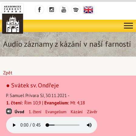
Audio záznamy z kázání v naší farnosti
Zpět
● Svátek sv. Ondřeje
P. Samuel Prívara SJ, 30.11.2021 -
1. čtení:
Řím 10,9 |
Evangelium:
Mt 4,18
Úvod
1. čtení
Evangelium
Kázání
Závěr