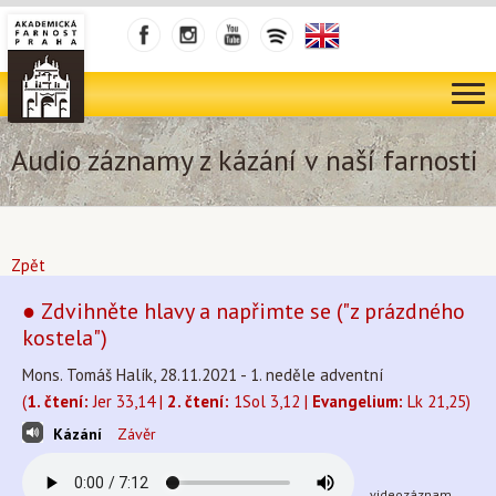
Audio záznamy z kázání v naší farnosti
Zpět
● Zdvihněte hlavy a napřimte se ("z prázdného
kostela")
Mons. Tomáš Halík, 28.11.2021 - 1. neděle adventní
(
1. čtení:
Jer 33,14 |
2. čtení:
1Sol 3,12 |
Evangelium:
Lk 21,25)
Kázání
Závěr
videozáznam