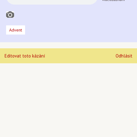
Advent
Editovat toto kázání
Odhlásit