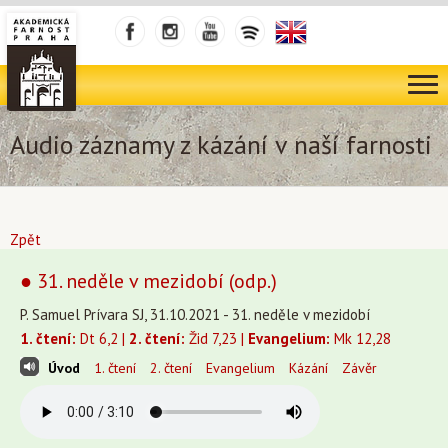
Audio záznamy z kázání v naší farnosti
Zpět
● 31. neděle v mezidobí (odp.)
P. Samuel Prívara SJ, 31.10.2021 - 31. neděle v mezidobí
1. čtení:
Dt 6,2 |
2. čtení:
Žid 7,23 |
Evangelium:
Mk 12,28
Úvod
1. čtení
2. čtení
Evangelium
Kázání
Závěr