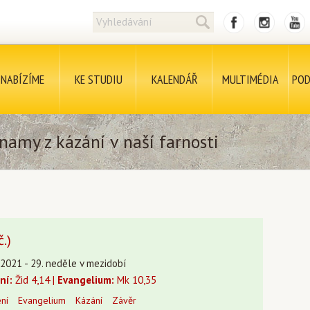
NABÍZÍME
KE STUDIU
KALENDÁŘ
MULTIMÉDIA
POD
namy z kázání v naší farnosti
.)
.2021 - 29. neděle v mezidobí
ní:
Žid 4,14 |
Evangelium:
Mk 10,35
ení
Evangelium
Kázání
Závěr