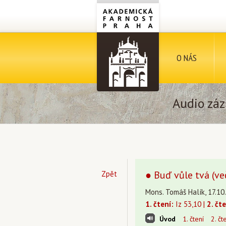
O NÁS
Audio záz
● Buď vůle tvá (več
Zpět
Mons. Tomáš Halík, 17.10
1. čtení:
Iz 53,10 |
2. čte
Úvod
1. čtení
2. čt