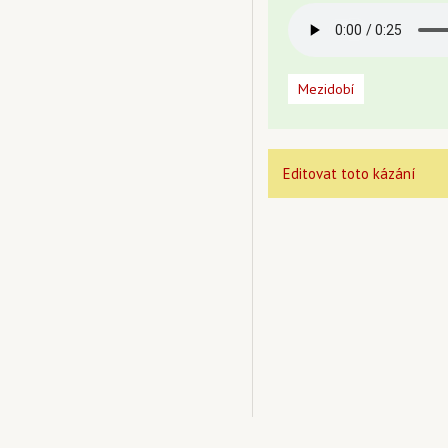
Mezidobí
Editovat toto kázání