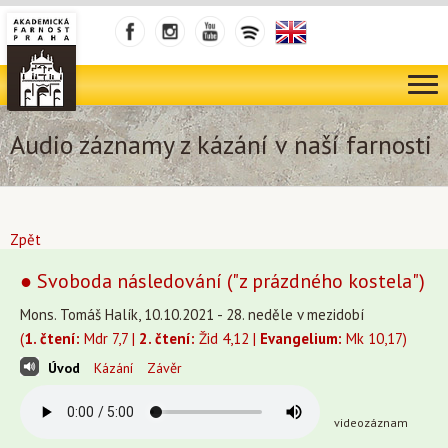
Audio záznamy z kázání v naší farnosti
Zpět
● Svoboda následování ("z prázdného kostela")
Mons. Tomáš Halík, 10.10.2021 - 28. neděle v mezidobí
(
1. čtení:
Mdr 7,7 |
2. čtení:
Žid 4,12 |
Evangelium:
Mk 10,17)
Úvod
Kázání
Závěr
videozáznam