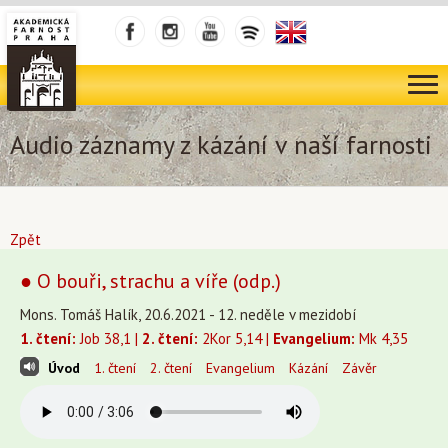
Audio záznamy z kázání v naší farnosti
Zpět
● O bouři, strachu a víře (odp.)
Mons. Tomáš Halík, 20.6.2021 - 12. neděle v mezidobí
1. čtení:
Job 38,1 |
2. čtení:
2Kor 5,14 |
Evangelium:
Mk 4,35
Úvod
1. čtení
2. čtení
Evangelium
Kázání
Závěr