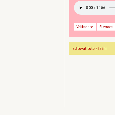
Velikonoce
Slavnosti
Editovat toto kázání