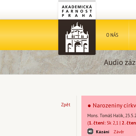
O NÁS
Audio záz
● Narozeniny církv
Zpět
Mons. Tomáš Halík, 23.5
(
1. čtení:
Sk 2,1 |
2. čten
Kázání
Závěr