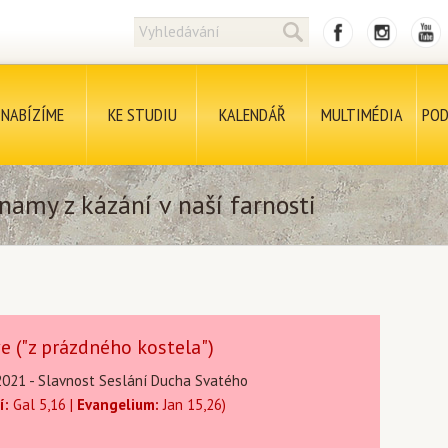
NABÍZÍME
KE STUDIU
KALENDÁŘ
MULTIMÉDIA
POD
namy z kázání v naší farnosti
e ("z prázdného kostela")
.2021 - Slavnost Seslání Ducha Svatého
í:
Gal 5,16 |
Evangelium:
Jan 15,26)