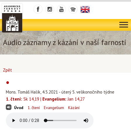
Audio záznamy z kázání v naší farnosti
Zpět
●
Mons. Tomáš Halík, 4.5.2021 - úterý 5. velikonočního týdne
1. čtení:
Sk 14,19 |
Evangelium:
Jan 14,27
Úvod
1. čtení
Evangelium
Kázání