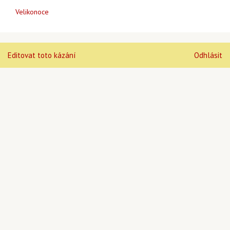
Velikonoce
Editovat toto kázání
Odhlásit