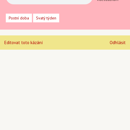
Postní doba
Svatý týden
Editovat toto kázání
Odhlásit