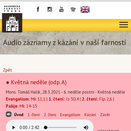
Audio záznamy z kázání v naší farnosti
Zpět
● Květná neděle (odp. A)
Mons. Tomáš Halík, 28.3.2021 - 6. neděle postní - Květná neděle
Evangelium:
Mk 11,1 |
1. čtení:
Iz 50,4 |
2. čtení:
Flp 2,6 |
Pašije:
Mk 14-15
Úvod
1. čtení
2. čtení
Evangelium
Kázání
Závěr
videozáznam