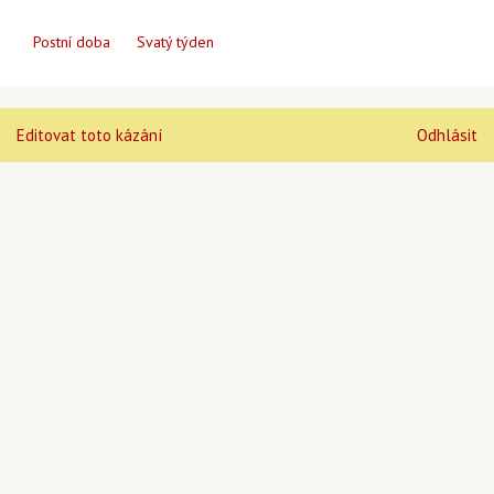
Postní doba
Svatý týden
Editovat toto kázání
Odhlásit