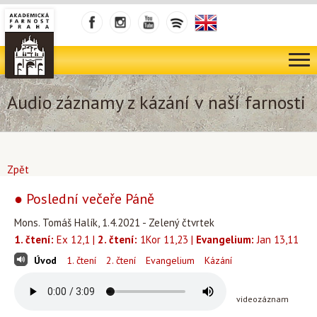
Audio záznamy z kázání v naší farnosti
Zpět
● Poslední večeře Páně
Mons. Tomáš Halík, 1.4.2021 - Zelený čtvrtek
1. čtení:
Ex 12,1 |
2. čtení:
1Kor 11,23 |
Evangelium:
Jan 13,11
Úvod
1. čtení
2. čtení
Evangelium
Kázání
videozáznam