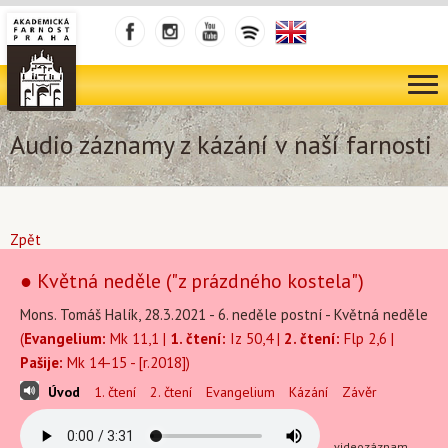
Audio záznamy z kázání v naší farnosti
Zpět
● Květná neděle ("z prázdného kostela")
Mons. Tomáš Halík, 28.3.2021 - 6. neděle postní - Květná neděle
(
Evangelium:
Mk 11,1 |
1. čtení:
Iz 50,4 |
2. čtení:
Flp 2,6 |
Pašije:
Mk 14-15 - [r.2018])
Úvod
1. čtení
2. čtení
Evangelium
Kázání
Závěr
videozáznam