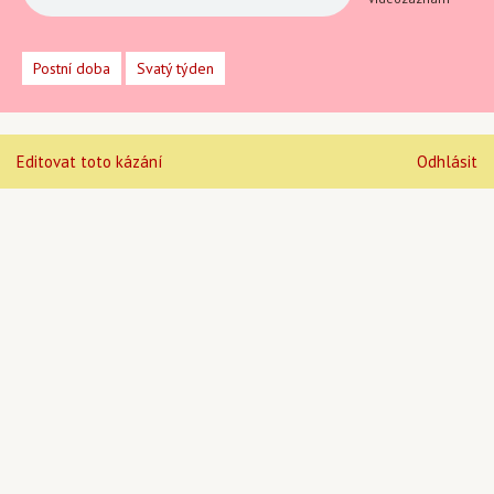
Postní doba
Svatý týden
Editovat toto kázání
Odhlásit