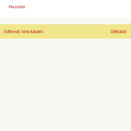
Mezidobí
Editovat toto kázání
Odhlásit