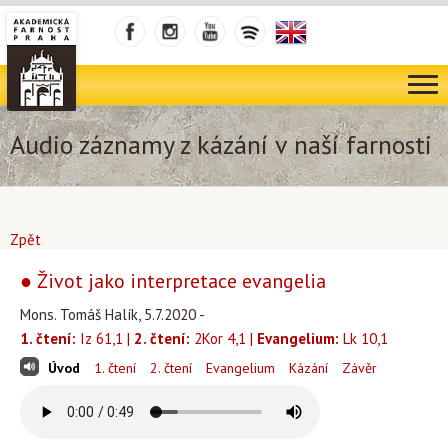
Audio záznamy z kázání v naší farnosti
Zpět
● Život jako interpretace evangelia
Mons. Tomáš Halík, 5.7.2020 -
1. čtení:
Iz 61,1 |
2. čtení:
2Kor 4,1 |
Evangelium:
Lk 10,1
Úvod
1. čtení
2. čtení
Evangelium
Kázání
Závěr