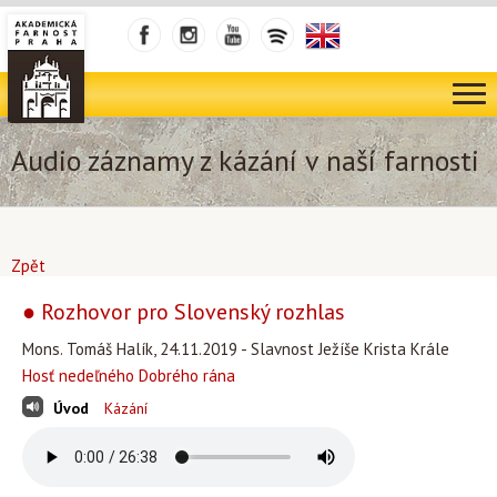
Audio záznamy z kázání v naší farnosti
Zpět
● Rozhovor pro Slovenský rozhlas
Mons. Tomáš Halík, 24.11.2019 - Slavnost Ježíše Krista Krále
Hosť nedeľného Dobrého rána
Úvod
Kázání