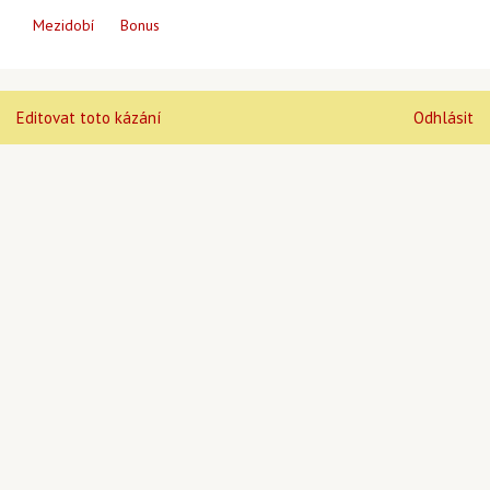
Mezidobí
Bonus
Editovat toto kázání
Odhlásit