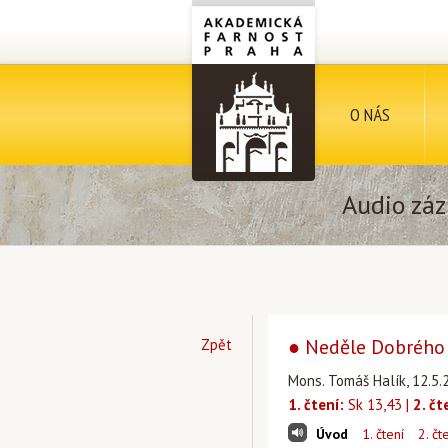
O NÁS
Audio záz
● Neděle Dobrého p
Zpět
Mons. Tomáš Halík, 12.5.
1. čtení:
Sk 13,43 |
2. čt
Úvod
1. čtení
2. čt