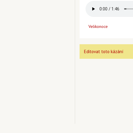
Velikonoce
Editovat toto kázání