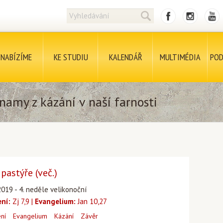
NABÍZÍME
KE STUDIU
KALENDÁŘ
MULTIMÉDIA
POD
namy z kázání v naší farnosti
astýře (več.)
2019 - 4. neděle velikonoční
ení:
Zj 7,9 |
Evangelium:
Jan 10,27
ení
Evangelium
Kázání
Závěr