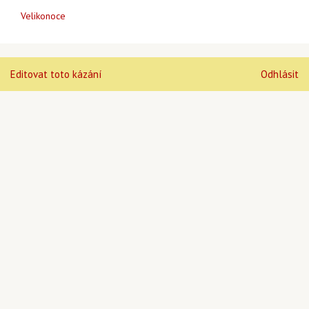
Velikonoce
Editovat toto kázání
Odhlásit