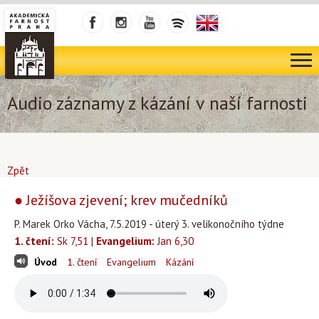
Audio záznamy z kázání v naší farnosti
Zpět
● Ježíšova zjevení; krev mučedníků
P. Marek Orko Vácha, 7.5.2019 - úterý 3. velikonočního týdne
1. čtení:
Sk 7,51 |
Evangelium:
Jan 6,30
Úvod
1. čtení
Evangelium
Kázání