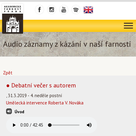
Audio záznamy z kázání v naší farnosti
Zpět
● Debatní večer s autorem
, 31.3.2019 - 4. neděle postní
Umělecká intervence Roberta V. Nováka
Úvod