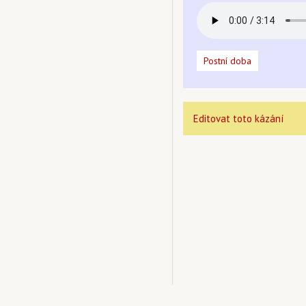
Postní doba
Editovat toto kázání