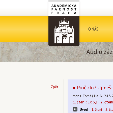
O NÁS
Audio záz
● Proč zlo? Ujmeš-l
Zpět
Mons. Tomáš Halík, 24.3.
1. čtení:
Ex 3,1 |
2. čtení
Úvod
1. čtení
2. čt