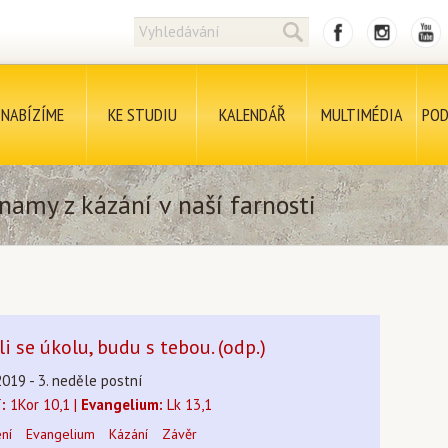
NABÍZÍME
KE STUDIU
KALENDÁŘ
MULTIMÉDIA
POD
namy z kázání v naší farnosti
i se úkolu, budu s tebou. (odp.)
2019 - 3. neděle postní
:
1Kor 10,1 |
Evangelium:
Lk 13,1
ení
Evangelium
Kázání
Závěr