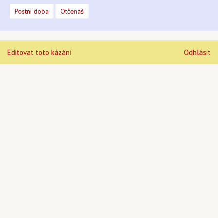
Postní doba
Otčenáš
Editovat toto kázání
Odhlásit