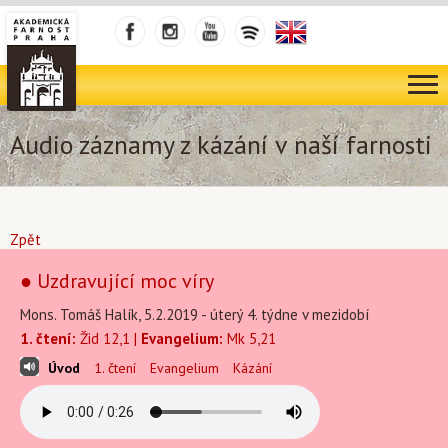
Audio záznamy z kázání v naší farnosti
Zpět
● Uzdravující moc víry
Mons. Tomáš Halík, 5.2.2019 - úterý 4. týdne v mezidobí
1. čtení:
Žid 12,1 |
Evangelium:
Mk 5,21
Úvod
1. čtení
Evangelium
Kázání