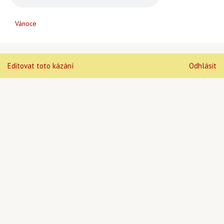
Vánoce
Editovat toto kázání
Odhlásit