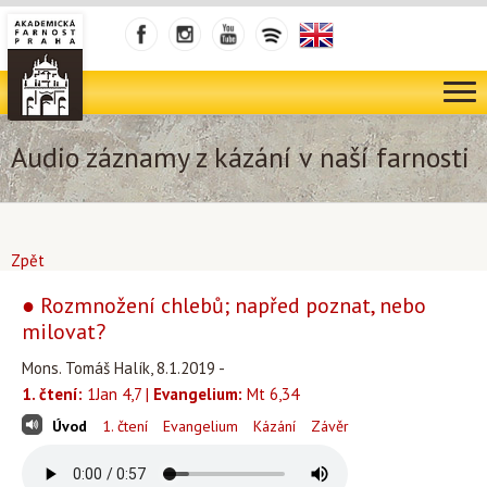
Audio záznamy z kázání v naší farnosti
Zpět
● Rozmnožení chlebů; napřed poznat, nebo
milovat?
Mons. Tomáš Halík, 8.1.2019 -
1. čtení:
1Jan 4,7 |
Evangelium:
Mt 6,34
Úvod
1. čtení
Evangelium
Kázání
Závěr