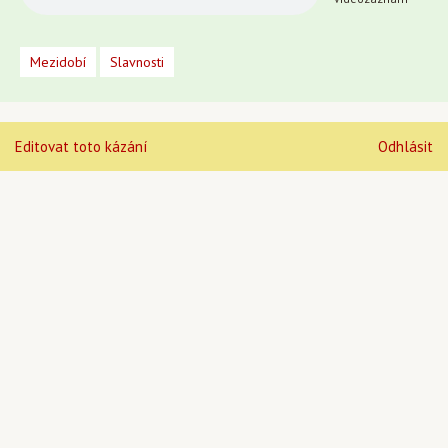
Mezidobí
Slavnosti
Editovat toto kázání
Odhlásit