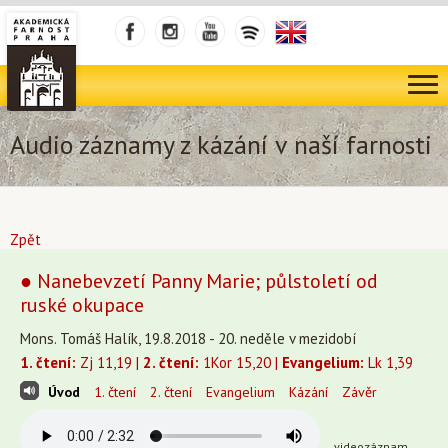
Audio záznamy z kázání v naší farnosti
Zpět
● Nanebevzetí Panny Marie; půlstoletí od
ruské okupace
Mons. Tomáš Halík, 19.8.2018 - 20. neděle v mezidobí
1. čtení:
Zj 11,19 |
2. čtení:
1Kor 15,20 |
Evangelium:
Lk 1,39
Úvod
1. čtení
2. čtení
Evangelium
Kázání
Závěr
videozáznam