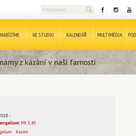
NABÍZÍME
KE STUDIU
KALENDÁŘ
MULTIMÉDIA
POD
namy z kázání v naší farnosti
2018 -
angelium:
Mt 5,43
gelium
Kázání