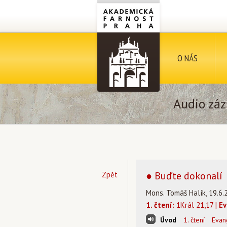
O NÁS
Audio záz
● Buďte dokonalí
Zpět
Mons. Tomáš Halík, 19.6.
1. čtení:
1Král 21,17 |
Ev
Úvod
1. čtení
Evan