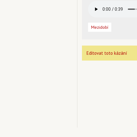
Mezidobí
Editovat toto kázání