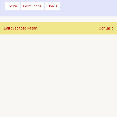
Hosté
Postní doba
Bonus
Editovat toto kázání
Odhlásit