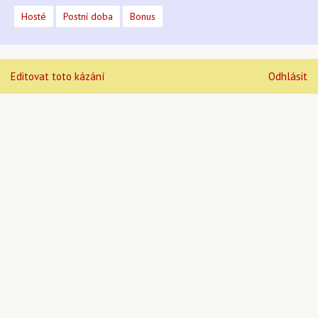
Hosté
Postní doba
Bonus
Editovat toto kázání
Odhlásit