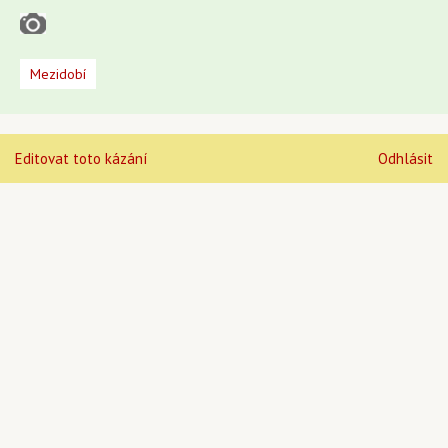
Mezidobí
Editovat toto kázání
Odhlásit