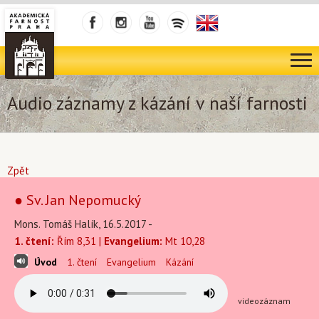
Audio záznamy z kázání v naší farnosti
Zpět
● Sv. Jan Nepomucký
Mons. Tomáš Halík, 16.5.2017 -
1. čtení:
Řím 8,31 |
Evangelium:
Mt 10,28
Úvod
1. čtení
Evangelium
Kázání
videozáznam