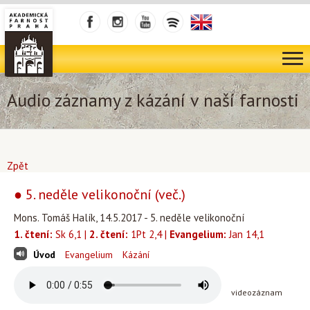
Audio záznamy z kázání v naší farnosti
Zpět
● 5. neděle velikonoční (več.)
Mons. Tomáš Halík, 14.5.2017 - 5. neděle velikonoční
1. čtení:
Sk 6,1 |
2. čtení:
1Pt 2,4 |
Evangelium:
Jan 14,1
Úvod
Evangelium
Kázání
videozáznam