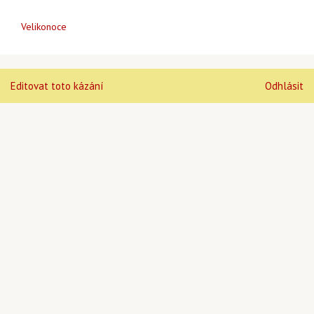
Velikonoce
Editovat toto kázání
Odhlásit