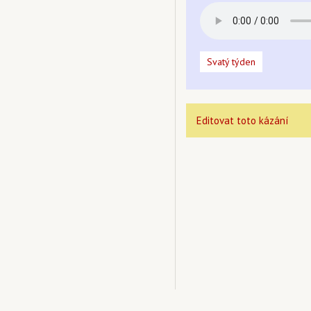
Svatý týden
Editovat toto kázání