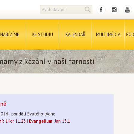
NABÍZÍME
KE STUDIU
KALENDÁŘ
MULTIMÉDIA
POD
namy z kázání v naší farnosti
áně
2014 - pondělí Svatého týdne
ní:
1Kor 11,23 |
Evangelium:
Jan 13,1