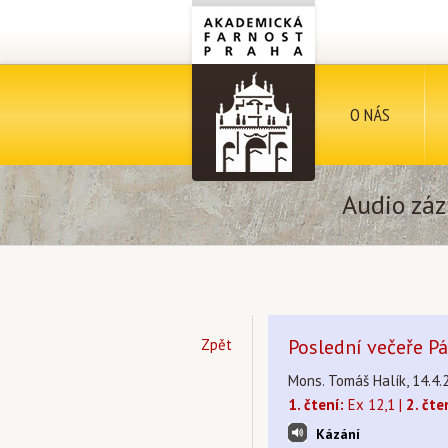
O NÁS
Audio záz
Poslední večeře P
Zpět
Mons. Tomáš Halík, 14.4.
1. čtení:
Ex 12,1 |
2. čte
Kázání