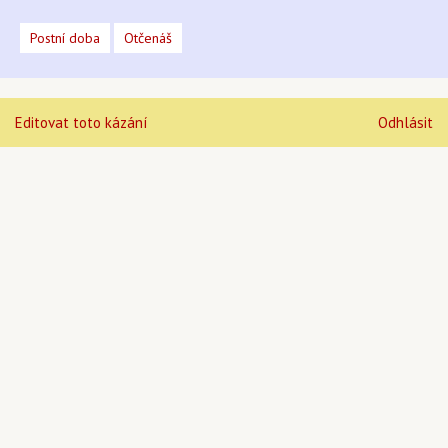
Postní doba
Otčenáš
Editovat toto kázání
Odhlásit