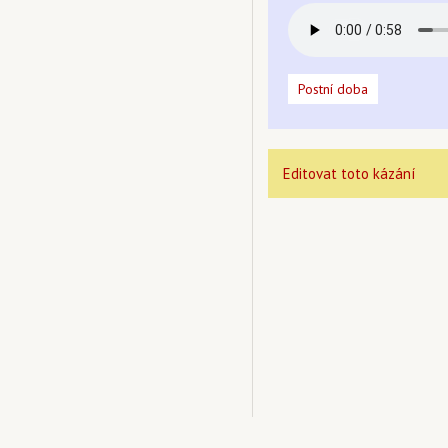
Postní doba
Editovat toto kázání