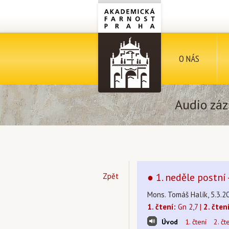
O NÁS
Audio záz
● 1. neděle postní 
Zpět
Mons. Tomáš Halík, 5.3.20
1. čtení:
Gn 2,7 |
2. čtení
Úvod
1. čtení
2. čt