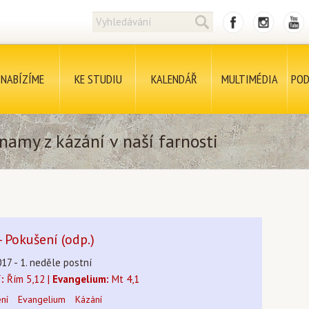
NABÍZÍME
KE STUDIU
KALENDÁŘ
MULTIMÉDIA
POD
namy z kázání v naší farnosti
- Pokušení (odp.)
17 - 1. neděle postní
:
Řím 5,12 |
Evangelium:
Mt 4,1
ení
Evangelium
Kázání