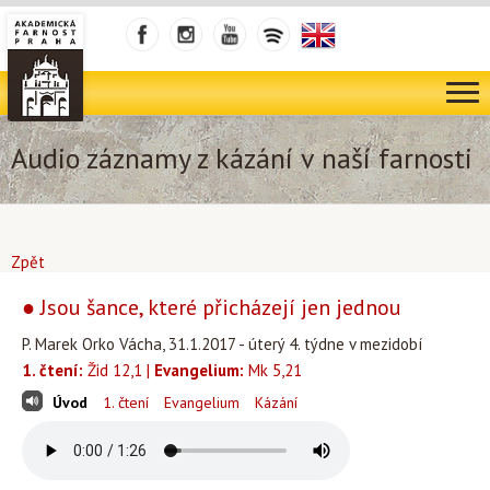
Audio záznamy z kázání v naší farnosti
Zpět
● Jsou šance, které přicházejí jen jednou
P. Marek Orko Vácha, 31.1.2017 - úterý 4. týdne v mezidobí
1. čtení:
Žid 12,1 |
Evangelium:
Mk 5,21
Úvod
1. čtení
Evangelium
Kázání