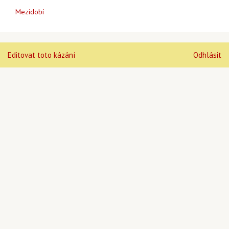
Mezidobí
Editovat toto kázání
Odhlásit