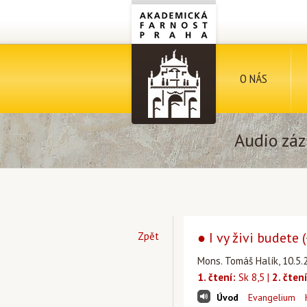
O NÁS
Audio záz
● I vy živi budete (
Zpět
Mons. Tomáš Halík, 10.5.
1. čtení:
Sk 8,5 |
2. čtení
Úvod
Evangelium