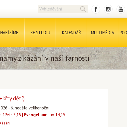
NABÍZÍME
KE STUDIU
KALENDÁŘ
MULTIMÉDIA
POD
namy z kázání v naší farnosti
+křty dětí)
2026 - 6. neděle velikonoční
:
1Petr 3,15 |
Evangelium:
Jan 14,15
Kázání