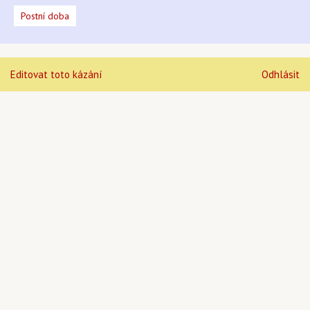
Postní doba
Editovat toto kázání
Odhlásit