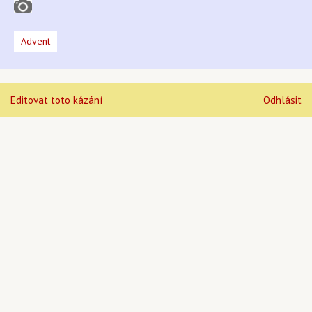
Advent
Editovat toto kázání
Odhlásit