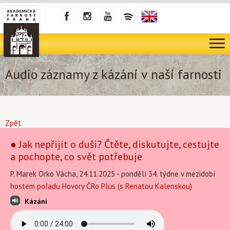
Audio záznamy z kázání v naší farnosti
Zpět
● Jak nepřijít o duši? Čtěte, diskutujte, cestujte
a pochopte, co svět potřebuje
P. Marek Orko Vácha, 24.11.2025 - pondělí 34. týdne v mezidobí
hostem pořadu Hovory ČRo Plus (s Renatou Kalenskou)
Kázání