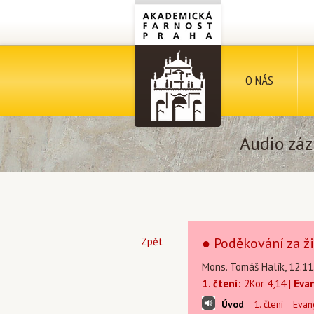
O NÁS
Audio záz
● Poděkování za ži
Zpět
Mons. Tomáš Halík, 12.11
1. čtení:
2Kor 4,14 |
Eva
Úvod
1. čtení
Evan