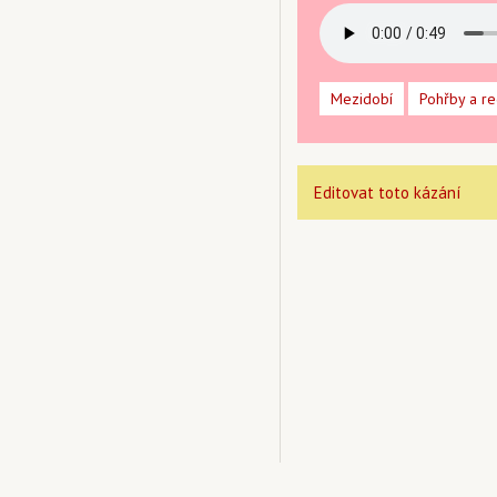
Mezidobí
Pohřby a r
Editovat toto kázání