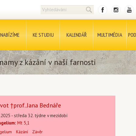
NABÍZÍME
KE STUDIU
KALENDÁŘ
MULTIMÉDIA
POD
namy z kázání v naší farnosti
vot †prof. Jana Bednáře
.2025 - středa 32. týdne v mezidobí
ngelium:
Mt 5,1
gelium
Kázání
Závěr