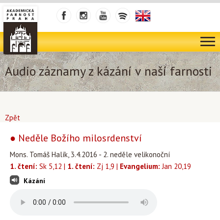
Audio záznamy z kázání v naší farnosti
Zpět
● Neděle Božího milosrdenství
Mons. Tomáš Halík, 3.4.2016 - 2. neděle velikonoční
1. čtení:
Sk 5,12 |
1. čtení:
Zj 1,9 |
Evangelium:
Jan 20,19
Kázání