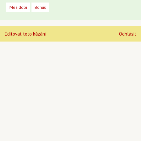
Mezidobí
Bonus
Editovat toto kázání
Odhlásit