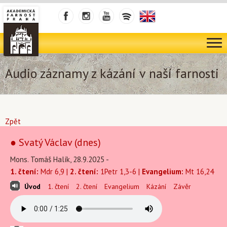
Audio záznamy z kázání v naší farnosti
Zpět
● Svatý Václav (dnes)
Mons. Tomáš Halík, 28.9.2025 -
1. čtení:
Mdr 6,9 |
2. čtení:
1Petr 1,3-6 |
Evangelium:
Mt 16,24
Úvod
1. čtení
2. čtení
Evangelium
Kázání
Závěr