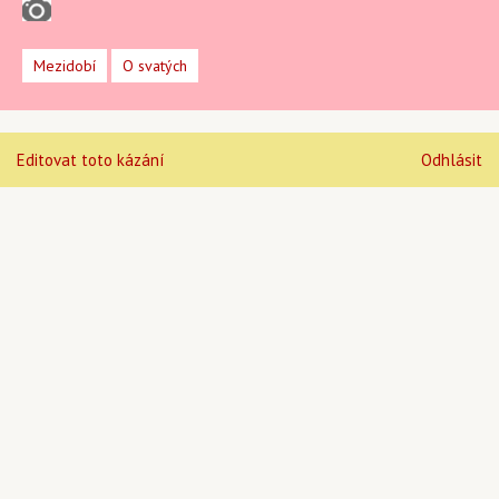
Mezidobí
O svatých
Editovat toto kázání
Odhlásit