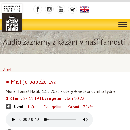
Audio záznamy z kázání v naší farnosti
Zpět
● Mis(i)e papeže Lva
Mons. Tomáš Halík, 13.5.2025 - úterý 4. velikonočního týdne
1. čtení:
Sk 11,19 |
Evangelium:
Jan 10,22
Úvod
1. čtení
Evangelium
Kázání
Závěr