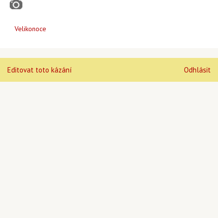
Velikonoce
Editovat toto kázání
Odhlásit