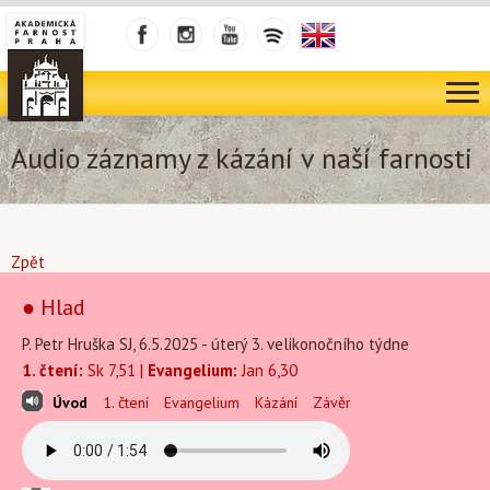
Audio záznamy z kázání v naší farnosti
Zpět
● Hlad
P. Petr Hruška SJ, 6.5.2025 - úterý 3. velikonočního týdne
1. čtení:
Sk 7,51 |
Evangelium:
Jan 6,30
Úvod
1. čtení
Evangelium
Kázání
Závěr