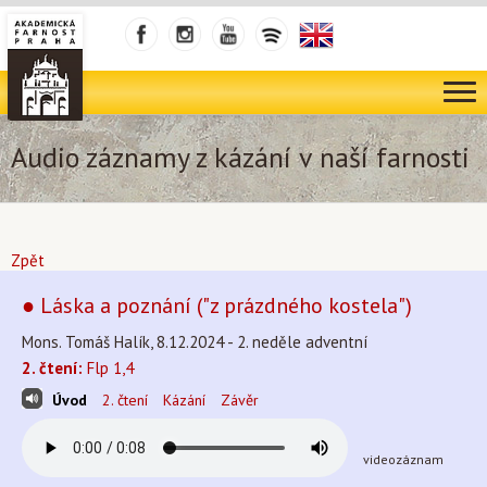
Audio záznamy z kázání v naší farnosti
Zpět
● Láska a poznání ("z prázdného kostela")
Mons. Tomáš Halík, 8.12.2024 - 2. neděle adventní
2. čtení:
Flp 1,4
Úvod
2. čtení
Kázání
Závěr
videozáznam