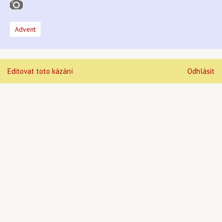
Advent
Editovat toto kázání
Odhlásit