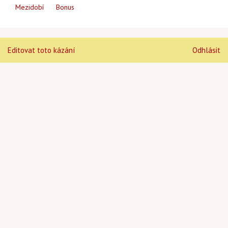
Mezidobí
Bonus
Editovat toto kázání
Odhlásit