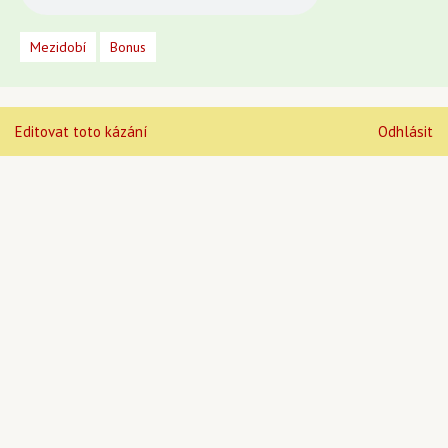
Mezidobí
Bonus
Editovat toto kázání
Odhlásit