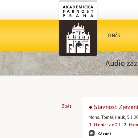
O NÁS
Audio záz
● Slavnost Zjeven
Zpět
Mons. Tomáš Halík, 5.1.2
1. čtení:
Iz 60,1 |
2. čten
Kázání