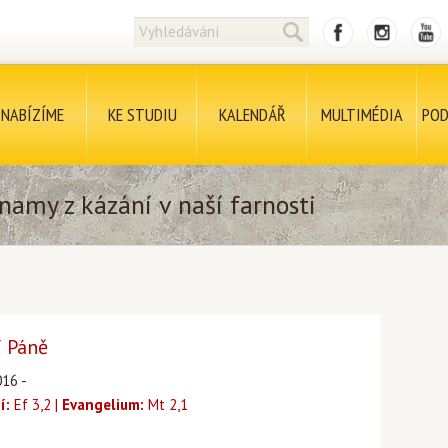
NABÍZÍME
KE STUDIU
KALENDÁŘ
MULTIMÉDIA
POD
namy z kázání v naší farnosti
í Páně
016 -
í:
Ef 3,2 |
Evangelium:
Mt 2,1