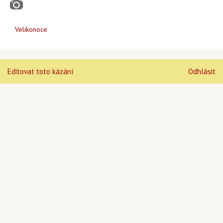
Velikonoce
Editovat toto kázání
Odhlásit