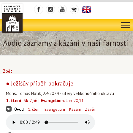
Audio záznamy z kázání v naší farnosti
Zpět
● Ježíšův příběh pokračuje
Mons. Tomáš Halík, 2.4.2024 - úterý velikonočního oktávu
1. čtení:
Sk 2,36 |
Evangelium:
Jan 20,11
Úvod
1. čtení
Evangelium
Kázání
Závěr